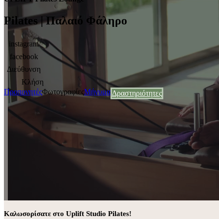
Pilates | Παλαιό Φάληρο
instagram
facebook
Διεύθυνση
Κλήση
Προπονητές
Φωτογραφίες
Μήνυμα
Δραστηριότητες
Καλωσορίσατε στο Uplift Studio Pilates!