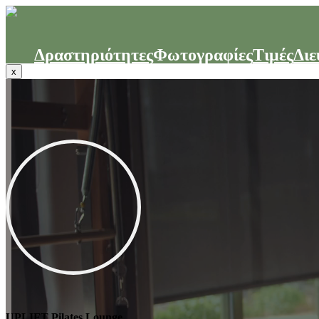
Δραστηριότητες
Φωτογραφίες
Τιμές
Διε
x
UPLIFT Pilates Lounge